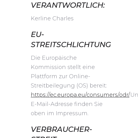
VERANTWORTLICH:
Kerline Charles
EU-
STREITSCHLICHTUNG
Die Europäische
Kommission stellt eine
Plattform zur Online-
Streitbeilegung (OS) bereit:
https://ec.europa.eu/consumers/odr/
.U
E-Mail-Adresse finden Sie
oben im Impressum.
VERBRAUCHER­