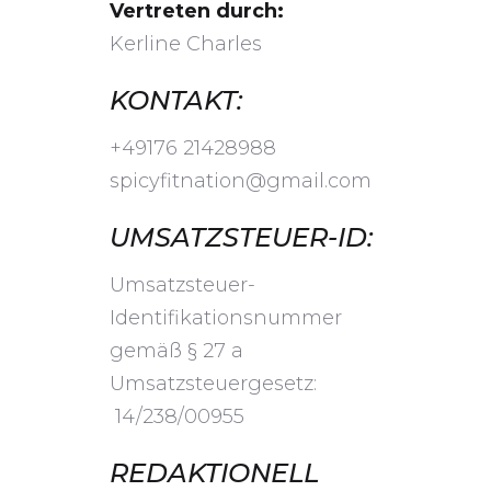
Vertreten durch:
Kerline Charles
KONTAKT:
+49176 21428988
spicyfitnation@gmail.com
UMSATZSTEUER-ID:
Umsatzsteuer-
Identifikationsnummer
gemäß § 27 a
Umsatzsteuergesetz:
14/238/00955
REDAKTIONELL