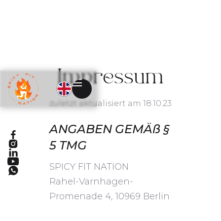
Impressum
zuletzt aktualisiert am 18.10.23
ANGABEN GEMÄß §

5 TMG



SPICY FIT NATION

Rahel-Varnhagen-
Promenade 4, 10969 Berlin